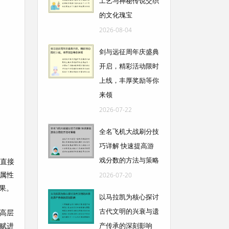
工艺与神秘传说交织
的文化瑰宝
2026-08-04
剑与远征周年庆盛典
开启，精彩活动限时
上线，丰厚奖励等你
来领
2026-07-22
全名飞机大战刷分技
巧详解 快速提高游
戏分数的方法与策略
择直接
属性
2026-07-20
果。
以马拉凯为核心探讨
古代文明的兴衰与遗
高层
赋进
产传承的深刻影响