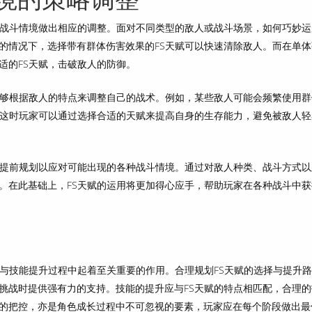
的战斗情境做出相应的调整。面对不同类型的敌人或战斗场景，如何巧妙运
的情况下，选择带有群体伤害效果的FS天赋可以快速清除敌人。而在单体
适的FS天赋，击破敌人的防御。
能够根据敌人的特点来调整自己的战术。例如，某些敌人可能会频繁使用群
，这时玩家可以通过选择合适的天赋来提高自身的生存能力，避免被敌人轻
要提前规划以应对可能出现的各种战斗情境。通过对敌人种类、战斗方式以
。在此基础上，FS天赋的运用将更加得心应手，帮助玩家在各种战斗中获
长与技能提升过程中起着至关重要的作用。合理规划FS天赋的选择与提升
挑战时提供强有力的支持。技能的提升应与FS天赋的特点相匹配，合理的
的把控，亦是角色成长过程中不可忽视的要素，玩家应在每个阶段做出最