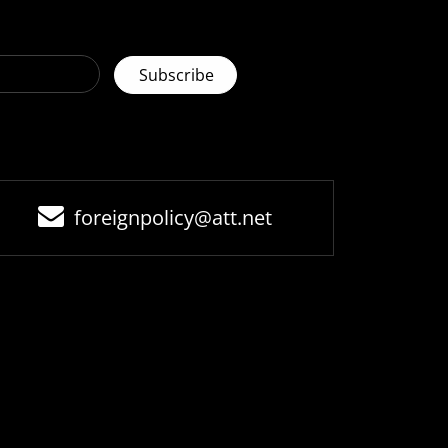
foreignpolicy@att.net