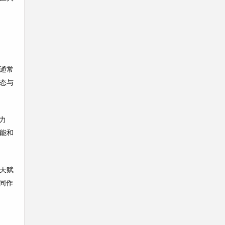
通常
态与
力
能和
天赋
同作