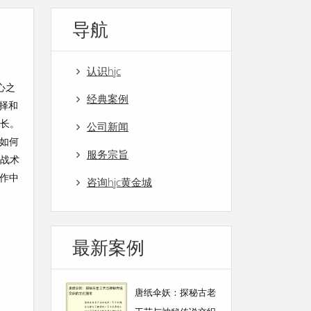
导航
认识hjc
心之
经典案例
择和
成长。
公司新闻
如何
服务宗旨
的战术
作中
咨询hjc黄金城
最新案例
唐纸伞妖：探秘古老