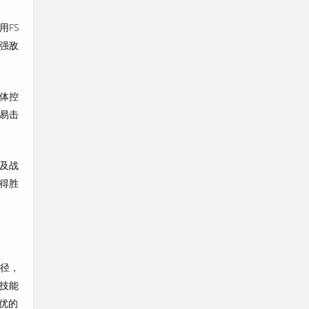
用FS
强敌
体控
易击
及战
得胜
路径，
技能
优的