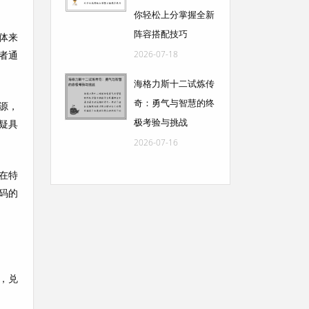
你轻松上分掌握全新
阵容搭配技巧
体来
者通
2026-07-18
海格力斯十二试炼传
奇：勇气与智慧的终
源，
极考验与挑战
疑具
2026-07-16
在特
码的
，兑