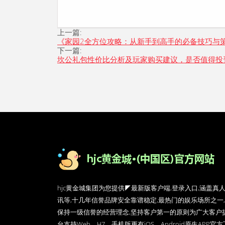
上一篇:
《家园2全方位攻略：从新手到高手的必备技巧与
下一篇:
坎公礼包性价比分析及玩家购买建议，是否值得投
hjc黄金城集团为您提供◤最新版客户端,登录入口,涵盖真
讯等,十几年信誉品牌安全靠谱稳定,最热门的娱乐场所之一,
保持一级信誉的经营理念,坚持客户第一的原则为广大客户
台支持Web、H7、手机版更有iOS、Android原生APP官