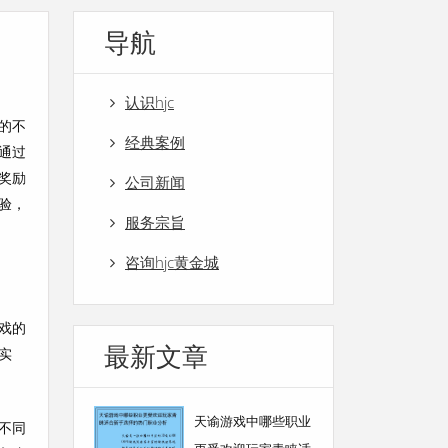
导航
认识hjc
的不
经典案例
通过
奖励
公司新闻
验，
服务宗旨
咨询hjc黄金城
戏的
最新文章
实
天谕游戏中哪些职业
不同